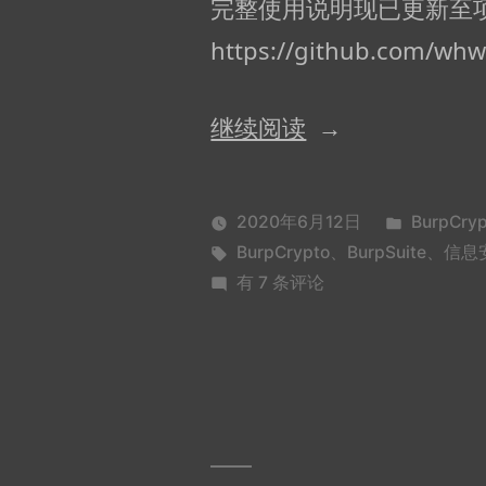
完整使用说明现已更新至项目
https://github.com/whw
“BurpCrypto:
继续阅读
万
能
发
2020年6月12日
BurpCryp
网
标
布
BurpCrypto
、
BurpSuite
、
信息
签：
BurpCrypto:
于
有 7 条评论
站
万
密
能
网
码
站
爆
密
破
码