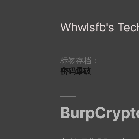
跳
至
Whwlsfb's Tec
内
容
标签存档：
密码爆破
BurpCr