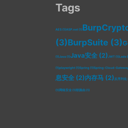
爆
Tags
测
破
试
测
BurpCrypt
试
工
AES
(1)
ASP.net
(1)
工
具”
(3)
BurpSuite
(3)
具
G
Java安全
(2)
(1)
Java
(1)
JWT
(1)
Lede
(
(1)
playwright
(1)
Spring
(1)
Spring-Cloud-Gatewa
息安全
(2)
内存马
(2)
反序列化
(1)
网络安全
(1)
软路由
(1)