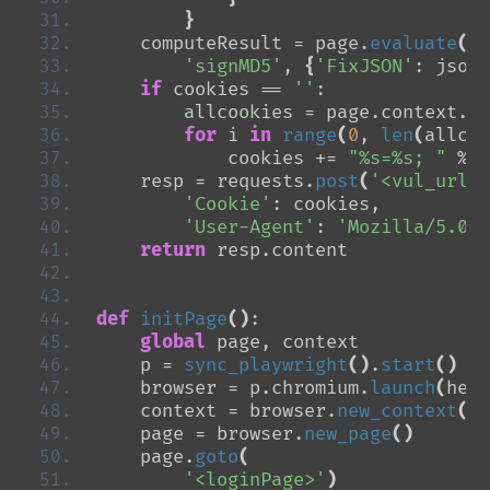
}
    computeResult = page.
evaluate
(
'signMD5'
, 
{
'FixJSON'
: json.
if
 cookies == 
''
:
        allcookies = page.context.
co
for
 i 
in
range
(
0
, 
len
(
allcoo
            cookies += 
"%s=%s; "
 % 
(
    resp = requests.
post
(
'<vul_url>'
'Cookie'
: cookies,
'User-Agent'
: 
'Mozilla/5.0 (
return
 resp.content
def
initPage
()
:
global
 page, context
    p = 
sync_playwright
()
.
start
()
    browser = p.chromium.
launch
(
head
    context = browser.
new_context
()
    page = browser.
new_page
()
    page.
goto
(
'<loginPage>'
)