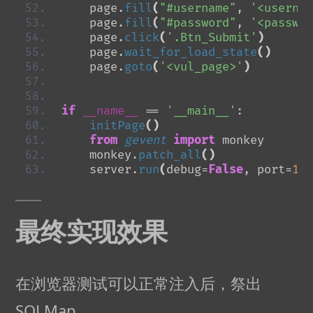
    page.
fill
(
"#username"
, 
'<usernam
    page.
fill
(
"#password"
, 
'<passwor
    page.
click
(
'.Btn_Submit'
)
    page.
wait_for_load_state
()
    page.
goto
(
'<vul_page>'
)
if
__name__
 == 
'__main__'
:
initPage
()
from 
gevent
 import
 monkey
    monkey.
patch_all
()
    server.
run
(
debug=
False
, port=
188
最终实现效果
在浏览器测试可以正常注入后，祭出
SQLMap