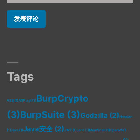
Tags
BurpCrypto
AES
(1)
ASP.net
(1)
(3)
BurpSuite
(3)
Godzilla
(2)
Hessian
Java安全
(2)
(1)
Java
(1)
JWT
(1)
Lede
(1)
MemShell
(1)
OpenWRT