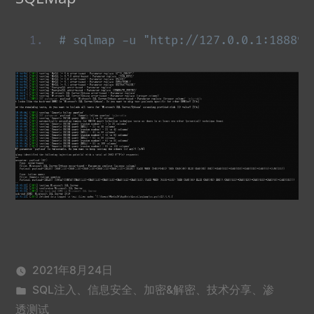
# sqlmap -u "http://127.0.0.1:18889/
2021年8月24日
发
SQL注入
、
信息安全
、
加密&解密
、
技术分享
、
渗
布
透测试