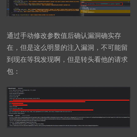
的
一
种
SQL
通过手动修改参数值后确认漏洞确实存
注
在，但是这么明显的注入漏洞，不可能留
入
到现在等我发现啊，但是转头看他的请求
测
试
包：
方
法