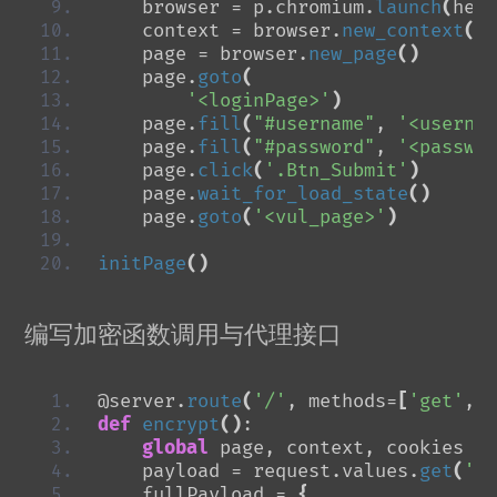
    browser = p.chromium.
launch
(
head
    context = browser.
new_context
()
    page = browser.
new_page
()
    page.
goto
(
'<loginPage>'
)
    page.
fill
(
"#username"
, 
'<usernam
    page.
fill
(
"#password"
, 
'<passwor
    page.
click
(
'.Btn_Submit'
)
    page.
wait_for_load_state
()
    page.
goto
(
'<vul_page>'
)
initPage
()
编写加密函数调用与代理接口
@server.
route
(
'/'
, methods=
[
'get'
, 
'
def
encrypt
()
:
global
 page, context, cookies
    payload = request.values.
get
(
'pa
    fullPayload = 
{