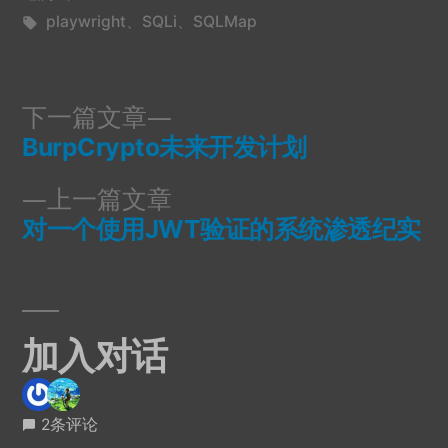
于
标
playwright
、
SQLi
、
SQLMap
签：
下
下一篇文章
一
BurpCrypto未来开发计划
文
篇
上
上一篇文章
文
章
一
对一个使用JWT验证的系统渗透纪实
章：
导
篇
文
航
章：
加入对话
2条评论