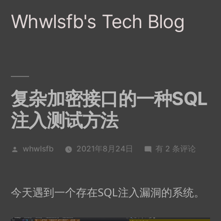
跳
Whwlsfb's Tech Blog
至
内
容
复杂加密接口的一种SQL
注入测试方法
发
复
whwlsfb
2021年8月24日
有 2 条评论
布
杂
者：
加
今天遇到一个存在SQL注入漏洞的系统。
密
接
口