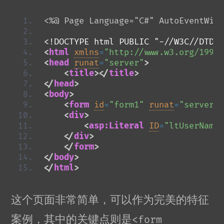
<%@ Page Language="C#" AutoEventWire
<!DOCTYPE html PUBLIC "-//W3C//DTD X
<
html
xmlns
=
"http://www.w3.org/1999/
<
head
runat
=
"server"
>
<
title
>
</
title
>
</
head
>
<
body
>
<
form
id
=
"form1"
runat
=
"server"
>
<
div
>
<
asp:Literal
ID
=
"ltUserName"
</
div
>
</
form
>
</
body
>
</
html
>
这个页面非常简单，可以作为完美的特征
案例，其中的关键点则是
<form