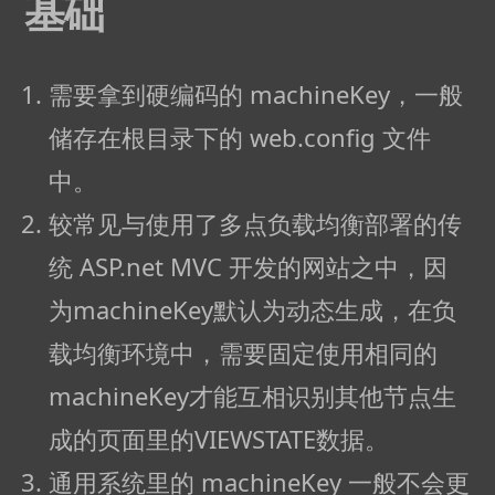
基础
列
化
实
需要拿到硬编码的 machineKey，一般
现
储存在根目录下的 web.config 文件
无
文
中。
件
较常见与使用了多点负载均衡部署的传
哥
斯
统 ASP.net MVC 开发的网站之中，因
拉
为machineKey默认为动态生成，在负
内
载均衡环境中，需要固定使用相同的
存
马
machineKey才能互相识别其他节点生
成的页面里的VIEWSTATE数据。
通用系统里的 machineKey 一般不会更