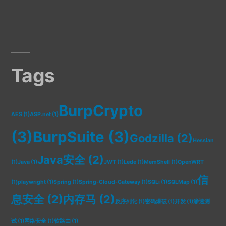
Tags
BurpCrypto
AES
(1)
ASP.net
(1)
(3)
BurpSuite
(3)
Godzilla
(2)
Hessian
Java安全
(2)
(1)
Java
(1)
JWT
(1)
Lede
(1)
MemShell
(1)
OpenWRT
信
(1)
playwright
(1)
Spring
(1)
Spring-Cloud-Gateway
(1)
SQLi
(1)
SQLMap
(1)
息安全
(2)
内存马
(2)
反序列化
(1)
密码爆破
(1)
开发
(1)
渗透测
试
(1)
网络安全
(1)
软路由
(1)