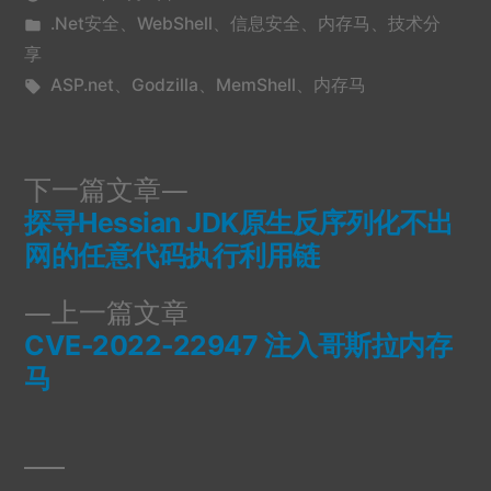
发
.Net安全
、
WebShell
、
信息安全
、
内存马
、
技术分
布
享
于
标
ASP.net
、
Godzilla
、
MemShell
、
内存马
签：
下
下一篇文章
一
探寻Hessian JDK原生反序列化不出
文
篇
网的任意代码执行利用链
文
章
上
上一篇文章
章：
导
一
CVE-2022-22947 注入哥斯拉内存
篇
马
航
文
章：