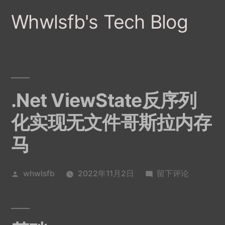
跳
Whwlsfb's Tech Blog
至
内
容
.Net ViewState反序列
化实现无文件哥斯拉内存
马
发
于.Net
whwlsfb
2022年11月2日
留下评论
布
ViewState
者：
反
序