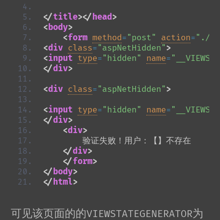
</
title
>
</
head
>
<
body
>
<
form
method
=
"post"
action
=
"./su
<
div
class
=
"aspNetHidden"
>
<
input
type
=
"hidden"
name
=
"__VIEWSTA
</
div
>
<
div
class
=
"aspNetHidden"
>
<
input
type
=
"hidden"
name
=
"__VIEWSTA
</
div
>
<
div
>
        验证失败！用户：【】不存在
</
div
>
</
form
>
</
body
>
</
html
>
可见该页面的的
为
VIEWSTATEGENERATOR